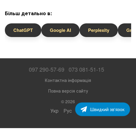
Більш детально в:
ChatGPT
Google AI
Perplexity
Gro
097 290-57-69
073 081-51-15
Контактна інформація
Повна версія сайту
© 2026
Швидкий зв'язок
Укр
Рус
Eng