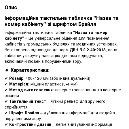
Опис
Інформаційна тактильна табличка "Назва та
номер кабінету" зі шрифтом Брайля
Інформаційна тактильна табличка
"Назва та номер
кабінету"
– це універсальне рішення для позначення
кабінетів у громадських будівлях та медичних установах.
Виготовлена відповідно до норм
ДБН В.2.2-40:2018
, вона
забезпечує зручну навігацію для всіх відвідувачів,
включаючи людей з порушеннями зору.
🔹
Характеристики:
✔
Розмір
: 400×120 мм (або індивідуальний)
✔
Матеріал
: міцний пластик (3-4 мм)
✔
Метод виготовлення
: лазерне гравіювання та контурне
різання
✔
Тактильний текст
– чіткий рельєф для зручного
сприйняття
✔
Шрифт Брайля
– дублювання інформації для людей з
порушеннями зору
✔
Контрастний дизайн
– легке зчитування інформації