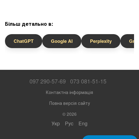
Більш детально в:
ChatGPT
Google AI
Perplexity
Gro
097 290-57-69
073 081-51-15
Контактна інформація
Повна версія сайту
© 2026
Укр
Рус
Eng