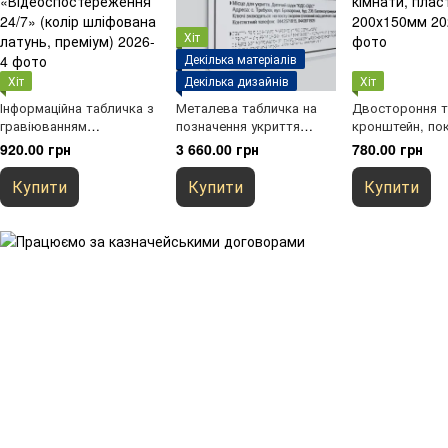
Хіт
Декілька матеріалів
Хіт
Декілька дизайнів
Хіт
Інформаційна табличка з
Металева табличка на
Двостороння т
гравіюванням
позначення укриття
кронштейн, по
«Відеоспостереження
600х500мм зі шрифтом
номером кімна
920.00 грн
3 660.00 грн
780.00 грн
24/7» (колір шліфована
Брайля та дублюванням
пластик, 200х
латунь, преміум)
текстової інформації у
Купити
Купити
Купити
вигляді плоско
друковоного тексту