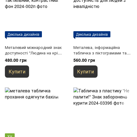
Декілька дизайнів
Декілька дизайнів
Металевий міжнародний знак
Металева, інформаційна
доступності "Людина на кріслі
табличка з піктограмами та
колісному", тактильний,
текстом "Доступність для
480.00 грн
560.00 грн
контрастний фон
людей з інвалідністю" та
шрифтом Брайля
Купити
Купити
Хіт