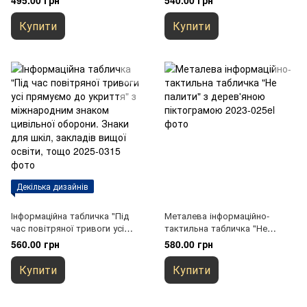
495.00 грн
540.00 грн
на кріслі колісному
тростин" зі шрифтом Брайля.
Контрастні кольори
Купити
Купити
Декілька дизайнів
Інформаційна табличка "Під
Металева інформаційно-
час повітряної тривоги усі
тактильна табличка "Не
прямуємо до укриття" з
палити" з дерев'яною
560.00 грн
580.00 грн
міжнародним знаком
піктограмою
цивільної оборони. Знаки для
Купити
Купити
шкіл, закладів вищої освіти,
тощо