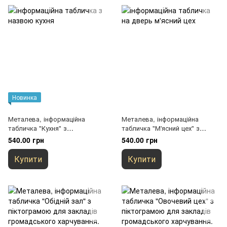
Новинка
Металева, інформаційна
Металева, інформаційна
табличка "Кухня" з
табличка "М'ясний цех" з
піктограмою для закладів
піктограмою для закладів
540.00 грн
540.00 грн
громадського харчування.
громадського харчування.
Універсальний дизайн,
Універсальний дизайн,
Купити
Купити
кріплення в комплекті
кріплення в комплекті