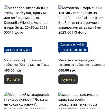
Декілька розмірів
Декілька розмірів
Декілька дизайнів
Металева, інформаційна
Металева інформаційна
табличка "Кухня, їдальня" для
тактильна табличка на двері
осіб з деменцією. Dementia
"Їдальня" зі шрифтом Брайля
480.00 грн
680.00 грн
Friendly. Акрилові літери 3мм.,
та піктограмою з акриловими
20х20см
літерами 3мм
Купити
Купити