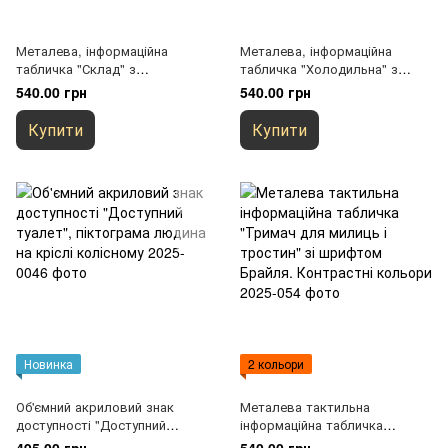
Металева, інформаційна
Металева, інформаційна
табличка "Склад" з
табличка "Холодильна" з
піктограмою для закладів
піктограмою для закладів
540.00 грн
540.00 грн
громадського харчування.
громадського харчування.
Універсальний дизайн,
Універсальний дизайн,
Купити
Купити
кріплення в комплекті
кріплення в комплекті
Новинка
2 кольори
Об'ємний акриловий знак
Металева тактильна
доступності "Доступний
інформаційна табличка
туалет", піктограма людина
"Тримач для милиць і