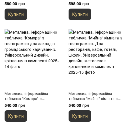
"Ресторан, кафе, їдальня,
кафетерій, обідній зал" з
580.00 грн
598.00 грн
кафетерій, столова"" 200х200
дерев'яною піктограмою
мм з піктограмою та
Купити
Купити
шрифтом Брайля. Візуальний
елемент доступності для
позначення харчових зон в
приміщенні
Металева, інформаційна
Металева, інформаційна
табличка "Комора" з
табличка "Мийна" кімната з
піктограмою для закладів
піктограмою. Для ресторанів,
540.00 грн
540.00 грн
громадського харчування.
кафе, готелі, школи.
Універсальний дизайн,
Універсальний дизайн,
Купити
Купити
кріплення в комплекті
металева з кріпленням в
комплекті