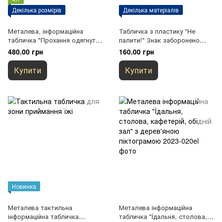
Декілька розмірів
Декілька матеріалів
Металева, інформаційна
Табличка з пластику "Не
табличка "Прохання одягнути
палити!" Знак заборонено
бахіли", 300х100мм
курити
480.00 грн
160.00 грн
Купити
Купити
Новинка
Металева тактильна
Металева інформаційна
інформаційна табличка
табличка "Їдальня, столова,