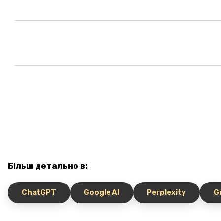
Більш детально в:
ChatGPT
Google AI
Perplexity
G