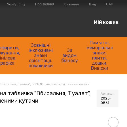
Порівняння
Укр
Рус
Eng
Бажання
Вхід
UAH
Мій кошик
Пам'ятні,
Зовнішні
афарети,
меморіальні
інклюзивні
За
кування,
знаки,
знаки
видом
інілова
плити,
орієнтації,
бізнесу
графіка
дошки.
покажчики
Вивіски
Вбиральня, Туалет", 300х100мм з заокругленими кутами
на табличка "Вбиральня, Туалет",
Артикул
2025-
леними кутами
0861