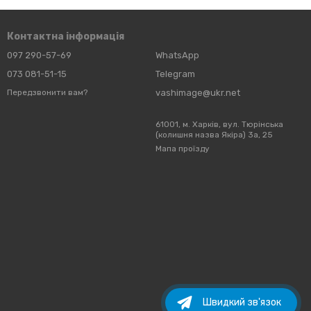
Контактна інформація
097 290-57-69
WhatsApp
073 081-51-15
Telegram
vashimage@ukr.net
Передзвонити вам?
61001, м. Харків, вул. Тюрінська
(колишня назва Якіра) 3а, 25
Мапа проїзду
Швидкий зв'язок