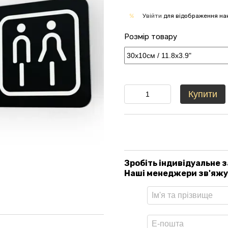
Увійти
для відображення на
%
Розмір товару
Купити
Зробіть індивідуальне 
Наші менеджери зв'яжут