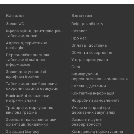
Каталог
Клієнтам
Знаки WC
Вхід до кабінету
Інформаційні, ідентифікаційні
Каталог
таблички, знаки
Про нас
Адресна, туристична
Оплата і доставка
навігація
Обмін та повернення
Персоналізовані знаки,
таблички зі змінною
Угода користувача
інформацією
Блог
Знаки доступності зі
Індивідуальні,
шрифтом Брайля
персоналізовані замовлення
Таблички, знаки безпеки з
Колекції, дизайни
охорони праці та евакуації
Контактна інформація
Навігаційні покажчики,
напрямні знаки
Як зробити замовлення?
Трафарети, маркування,
Умови співпраці при
вінілова графіка
державних закупівлях
Зовнішні інклюзивні знаки
Замовити аудит
орієнтації, покажчики
безбар'єрності
За видом бізнесу
Комплексне проєктування