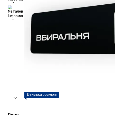
Декілька розмірів
Опис