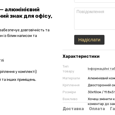
— алюмінієвий
ий знак для офісу,
забезпечує довговічність та
н із білим написом та
Надіслати
Характеристики
тлі
Тип
Інформаційні та
товару
кріплення у комплекті)
Матеріали
Алюмінієвий ко
й та інших приміщень.
Кріплення
Двосторонній с
Розміри
30х10см / 11.8х3.
Важливо
Хочеш змінити к
коментар до зам
Доставка
Оплата
Га