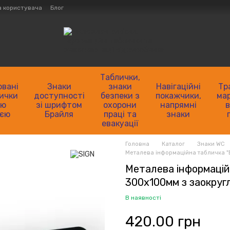
а користувача
Блог
нтактна інформація
Як зробити замовлення?
р'єрності
ng)
Таблички,
овані
Знаки
знаки
Навігаційні
Тр
лички
доступності
безпеки з
покажчики,
мар
ою
зі шрифтом
охорони
напрямні
в
ією
Брайля
праці та
знаки
евакуації
Головна
Каталог
Знаки WC
Металева інформаційна табличка "
Металева інформацій
300х100мм з заокруг
В наявності
420.00 грн