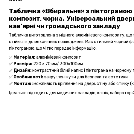
Табличка «Вбиральня» з піктограмою 
композит, чорна. Універсальний дверн
кав’ярні чи громадського закладу
Табличка виготовлена з міцного алюмінієвого композиту, що 
стійкість до механічних пошкоджень. Має стильний чорний фо
піктограмою, що чітко передає інформацію.
✅
Матеріал:
алюмінієвий композит
✅
Розміри:
220 × 70 мм/ 300х100мм
✅
Дизайн:
контрастний білий напис і піктограма на чорному 
✅
Особливості:
закруглені кути для безпеки та естетики
✅
Монтаж:
можливість кріплення на двері, стіну або стійку (
Ідеально підходить для медичних закладів, клінік, лабораторі