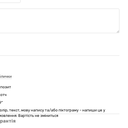
блички
мпозит
котч
9"
олір, текст, мову напису та/або піктограму – напиши це у
овлення. Вартість не зміниться
рантія