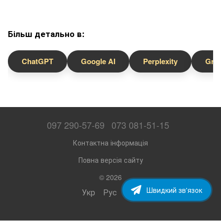
Більш детально в:
ChatGPT
Google AI
Perplexity
Gro
097 290-57-69
073 081-51-15
Контактна інформація
Повна версія сайту
© 2026
Швидкий зв'язок
Укр
Рус
Eng