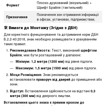
Плоско-друкований (візуальний) +
Формат
Шрифт Брайля (тактильний)
Позначення зон отримання інформації
Призначення
в офісах, установах, підприємствах.
🛠️ Вимоги до Монтажу (Згідно з ДБН)
Для коректного функціонування та дотримання норм ДБН
В.2.2-40:2018, знак необхідно розміщувати з урахуванням
таких правил:
Рекомендована Висота:
Текст, виконаний
шрифтом
Брайля
, має бути розташований у діапазоні:
Мінімум: 1,2 метра (1200 мм)
від рівня підлоги.
Максимум: 1,5 метра (1500 мм)
від рівня підлоги.
Місце Розміщення:
Знак рекомендується
встановлювати
праворуч від дверей
до приміщення або
зони.
Відступ:
Встановлення здійснюється на відстані
0,3
метра (300 мм)
від дверного лиштви.
Встановлення цього знака є прямим кроком до