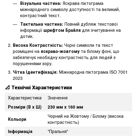
Візуальна частина:
Яскрава піктограма
міжнародного символу доступності та великий,
контрастний текст.
Тактильна частина:
Повний дубляж текстової
інформації
шрифтом Брайля
для зчитування на
дотик.
Висока Контрастність:
Чорні символи та текст
розміщені на
яскраво-жовтому
та білому фоні, що
забезпечує необхідну контрастність для людей з
порушеннями зору.
Чітка Ідентифікація:
Міжнародна піктограма ISO 7001
2023
📐 Технічні Характеристики
Характеристика
Значення
Розміри (В x Ш)
230 мм x 160 мм
Чорний на Жовтому / Білому (висока
Кольори
контрастність)
Інформація
"Пральня"