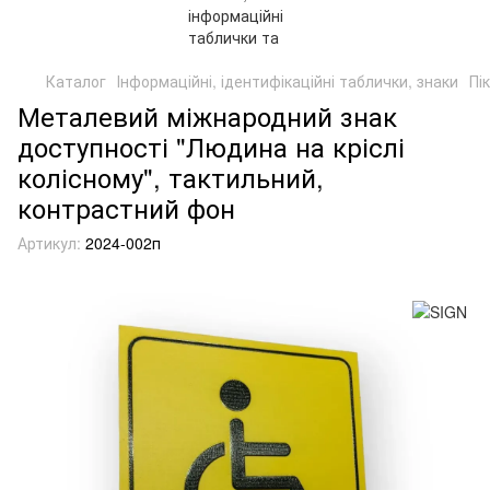
Каталог
Інформаційні, ідентифікаційні таблички, знаки
Пі
Металевий міжнародний знак
доступності "Людина на кріслі
колісному", тактильний,
контрастний фон
Артикул:
2024-002п