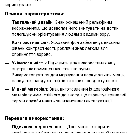
користувачів.
Основні характеристики:
Тактильний дизайн
: Знак оснащений рельєфним
зображенням, що дозволяє його зчитувати на дотик,
полегшуючи орієнтування людям з вадами зору.
Контрастний фон
: Яскравий фон забезпечує високий
рівень контрастності, роблячи знак легким для
сприйняття зорово.
Універсальність
: Підходить для використання як у
внутрішніх приміщеннях, так і на вулиці.
Використовується для маркування паркувальних місць,
санвузлів, пандусів, ліфтів та інших зон доступності.
Міцний матеріал
: Знак виготовлений із довговічного
матеріалу 4мм, стійкого до зносу, що гарантує тривалий
термін служби навіть за інтенсивної експлуатації.
Переваги використання:
Підвищення доступності
: Допомагає створити
комфортне та безпечне середовище для людей на кріслі