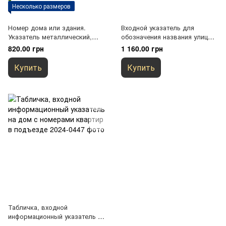
Несколько размеров
Номер дома или здания.
Входной указатель для
Указатель металлический,
обозначения названия улицы у
элемент адресной навигации,
входа в дом
820.00 грн
1 160.00 грн
общего размера 240х240мм.
Купить
Купить
Табличка, входной
информационный указатель на
дом с номерами квартир в