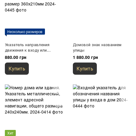
Несколько размеров
Указатель направления
Домовой знак названием
движения к входу или
улицы
квартире. Навигация жилого
880.00 грн
1 880.00 грн
комплекса. Общий размер
360х210мм
Купить
Купить
Хит