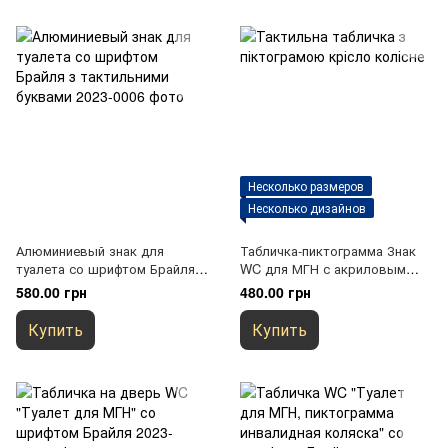
Несколько размеров
Несколько дизайнов
Алюминиевый знак для
Табличка-пиктограмма Знак
туалета со шрифтом Брайля з
WC для МГН с акриловым
тактильними буквами
символом 3мм
580.00 грн
480.00 грн
Купить
Купить