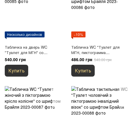
Несколько дизайнов
−10%
Табличка на дверь WC
Табличка WC "Туалет для
"Туалет для МГН" со
МГН, пиктограмма
шрифтом Брайля
инвалидная коляска" со
540.00 грн
486.00 грн
540.00 грн
шрифтом Брайля
Купить
Купить