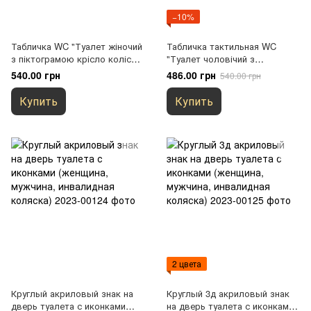
−10%
Табличка WC "Туалет жіночий
Табличка тактильная WC
з піктограмою крісло колісне"
"Туалет чоловічий з
со шрифтом Брайля
піктограмою інвалідний візок"
540.00 грн
486.00 грн
540.00 грн
со шрифтом Брайля
Купить
Купить
2 цвета
Круглый акриловый знак на
Круглый 3д акриловый знак
дверь туалета с иконками
на дверь туалета с иконками