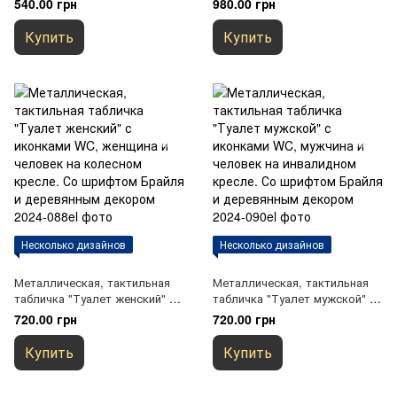
540.00 грн
980.00 грн
с международным символом
доступности и шрифтом
Купить
Купить
Брайля
Несколько дизайнов
Несколько дизайнов
Металлическая, тактильная
Металлическая, тактильная
табличка "Туалет женский" с
табличка "Туалет мужской" с
иконками WC, женщина и
иконками WC, мужчина и
720.00 грн
720.00 грн
человек на колесном кресле.
человек на инвалидном
Со шрифтом Брайля и
кресле. Со шрифтом Брайля и
Купить
Купить
деревянным декором
деревянным декором