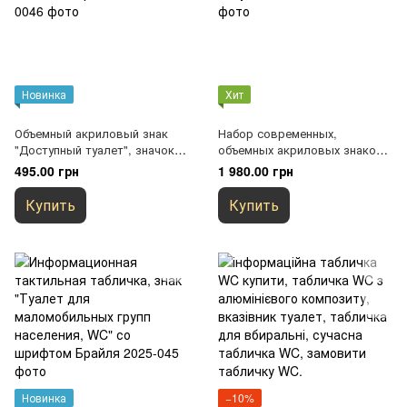
Новинка
Хит
Объемный акриловый знак
Набор современных,
"Доступный туалет", значок
объемных акриловых знаков
человека на колесном
для обозначения санузла
495.00 грн
1 980.00 грн
кресле.
"WC"
Купить
Купить
Новинка
−10%