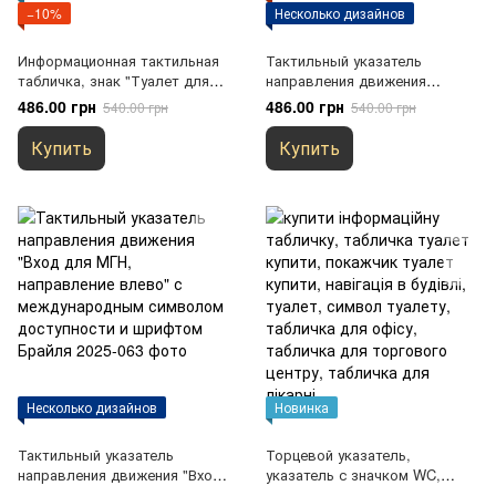
−10%
Несколько дизайнов
Информационная тактильная
Тактильный указатель
табличка, знак "Туалет для
направления движения
маломобильных групп
"Уборная для МГН,
486.00 грн
486.00 грн
540.00 грн
540.00 грн
населения, WC" со шрифтом
направление влево" с
Брайля
международным символом
Купить
Купить
доступности и шрифтом
Брайля
Несколько дизайнов
Новинка
Тактильный указатель
Торцевой указатель,
направления движения "Вход
указатель с значком WC,
для МГН, направление влево"
гендерно-нейтральный туалет