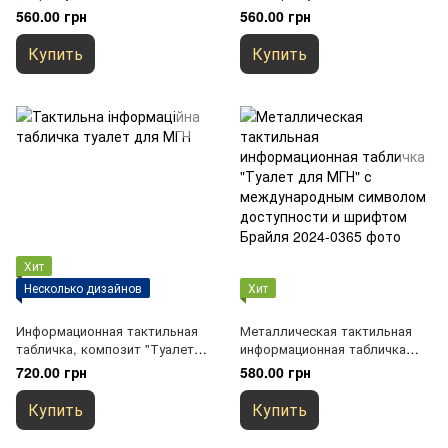
(женщина, мужчина,
(женщина, мужчина,
560.00 грн
560.00 грн
инвалидная коляска)
инвалидная коляска)
Купить
Купить
Хит
Несколько дизайнов
Хит
Информационная тактильная
Металлическая тактильная
табличка, композит "Туалет
информационная табличка
для МГН", знак доступности
"Туалет для МГН" с
720.00 грн
580.00 грн
WC с значком кресло
международным символом
колесное со шрифтом Брайля
доступности и шрифтом
Купить
Купить
Брайля