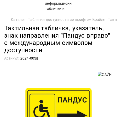
Каталог
Таблички доступности со шрифтом Брайля
Такт
Тактильная табличка, указатель,
знак направления "Пандус вправо"
с международным символом
доступности
Артикул:
2024-003в