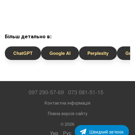
Більш детально в:
ChatGPT
Google AI
Perplexity
Gro
097 290-57-69
073 081-51-15
Контактна інформація
Повна версія сайту
© 2026
Швидкий зв'язок
Укр
Рус
Eng