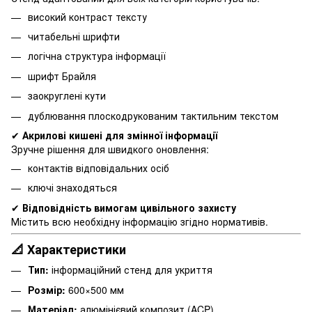
високий контраст тексту
читабельні шрифти
логічна структура інформації
шрифт Брайля
заокруглені кути
дублювання плоскодрукованим тактильним текстом
✔
Акрилові кишені для змінної інформації
Зручне рішення для швидкого оновлення:
контактів відповідальних осіб
ключі знаходяться
✔
Відповідність вимогам цивільного захисту
Містить всю необхідну інформацію згідно нормативів.
📐 Характеристики
Тип:
інформаційний стенд для укриття
Розмір:
600×500 мм
Матеріал:
алюмінієвий композит (ACP)