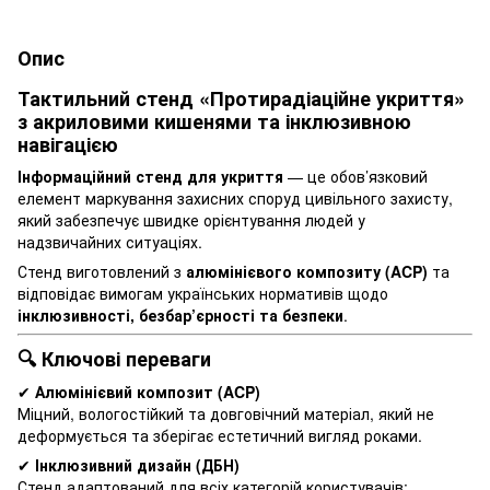
Опис
Тактильний стенд «Протирадіаційне укриття»
з акриловими кишенями та інклюзивною
навігацією
Інформаційний стенд для укриття
— це обов’язковий
елемент маркування захисних споруд цивільного захисту,
який забезпечує швидке орієнтування людей у
надзвичайних ситуаціях.
Стенд виготовлений з
алюмінієвого композиту (ACP)
та
відповідає вимогам українських нормативів щодо
інклюзивності, безбар’єрності та безпеки
.
🔍 Ключові переваги
✔
Алюмінієвий композит (ACP)
Міцний, вологостійкий та довговічний матеріал, який не
деформується та зберігає естетичний вигляд роками.
✔
Інклюзивний дизайн (ДБН)
Стенд адаптований для всіх категорій користувачів: