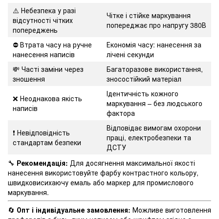
⚠️ Небезпека у разі
Чітке і стійке маркування
відсутності чітких
попереджає про напругу 380В
попереджень
⛔️ Втрата часу на ручне
Економія часу: нанесення за
нанесення написів
лічені секунди
💸 Часті заміни через
Багаторазове використання,
зношення
зносостійкий матеріал
Ідентичність кожного
❌ Неоднакова якість
маркування – без людського
написів
фактора
Відповідає вимогам охорони
❗️ Невідповідність
праці, електробезпеки та
стандартам безпеки
ДСТУ
🔧
Рекомендація:
Для досягнення максимальної якості
нанесення використовуйте фарбу контрастного кольору,
швидковисихаючу емаль або маркер для промислового
маркування.
🔄
Опт і індивідуальне замовлення:
Можливе виготовлення