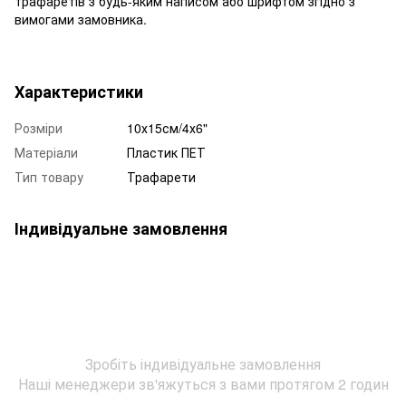
трафаретів з будь-яким написом або шрифтом згідно з
вимогами замовника.
Характеристики
Розміри
10х15см/4х6"
Матеріали
Пластик ПЕТ
Тип товару
Трафарети
Індивідуальне замовлення
Зробіть індивідуальне замовлення
Наші менеджери зв'яжуться з вами протягом 2 годин