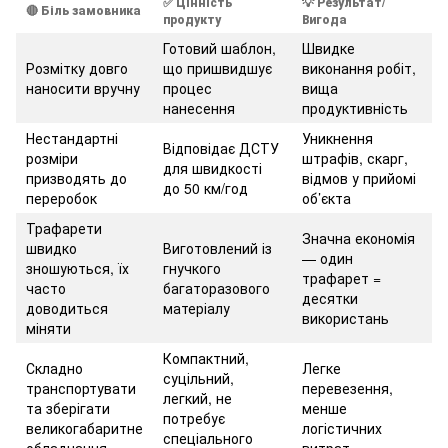
✅
Цінність
💡
Результат/
🔴
Біль замовника
продукту
Вигода
Готовий шаблон,
Швидке
Розмітку довго
що пришвидшує
виконання робіт,
наносити вручну
процес
вища
нанесення
продуктивність
Нестандартні
Уникнення
Відповідає ДСТУ
розміри
штрафів, скарг,
для швидкості
призводять до
відмов у прийомі
до 50 км/год
переробок
об’єкта
Трафарети
Значна економія
швидко
Виготовлений із
— один
зношуються, їх
гнучкого
трафарет =
часто
багаторазового
десятки
доводиться
матеріалу
використань
міняти
Компактний,
Складно
Легке
суцільний,
транспортувати
перевезення,
легкий, не
та зберігати
менше
потребує
великогабаритне
логістичних
спеціального