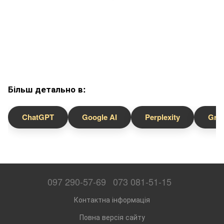
Більш детально в:
ChatGPT
Google AI
Perplexity
Gro
097 290-57-69
073 081-51-15
Контактна інформація
Повна версія сайту