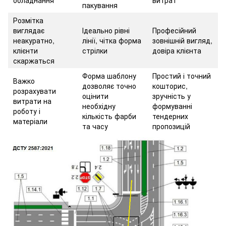
обладнання
витрат
пакування
Розмітка
виглядає
Ідеально рівні
Професійний
неакуратно,
лінії, чітка форма
зовнішній вигляд,
клієнти
стрілки
довіра клієнта
скаржаться
Форма шаблону
Простий і точний
Важко
дозволяє точно
кошторис,
розрахувати
оцінити
зручність у
витрати на
необхідну
формуванні
роботу і
кількість фарби
тендерних
матеріали
та часу
пропозицій