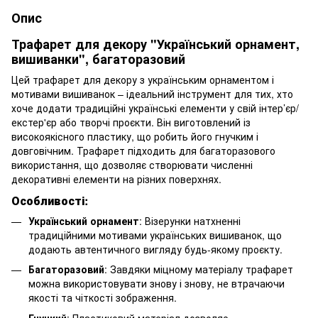
Опис
Трафарет для декору "Український орнамент,
вишиванки", багаторазовий
Цей трафарет для декору з українським орнаментом і
мотивами вишиванок – ідеальний інструмент для тих, хто
хоче додати традиційні українські елементи у свій інтер’єр/
екстер'єр або творчі проєкти. Він виготовлений із
високоякісного пластику, що робить його гнучким і
довговічним. Трафарет підходить для багаторазового
використання, що дозволяє створювати численні
декоративні елементи на різних поверхнях.
Особливості:
Український орнамент
: Візерунки натхненні
традиційними мотивами українських вишиванок, що
додають автентичного вигляду будь-якому проєкту.
Багаторазовий
: Завдяки міцному матеріалу трафарет
можна використовувати знову і знову, не втрачаючи
якості та чіткості зображення.
Гнучкий
: Пластиковий матеріал дозволяє