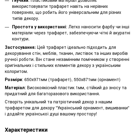
використовувати трафарет навіть на нерівних
поверхнях, що робить його універсальним для різних
типів декору.
Простота у використанні
: Легко наносити фарбу чи інші
матеріали через трафарет, забезпечуючи чіткі й акуратні
контури.
Застосування:
Цей трафарет ідеально підходить для
декорування стін, меблів, тканин, листівок та інших виробів
ручної роботи. Він стане незамінним помічником у створенні
оригінальних і стильних елементів декору з українським
колоритом.
Розміри
: 650х971мм (трафарет), 550х871мм (орнамент)
Матеріал
: Високоякісний пластик 1мм, стійкий до зносу та
придатний для багаторазового використання.
Створіть унікальний та патріотичний декор з нашим
трафаретом для декору "Український орнамент, вишиванки"
і додайте української душі вашому простору!
Характеристики