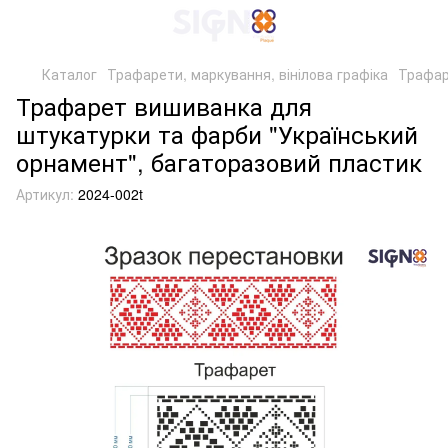
Каталог
Трафарети, маркування, вінілова графіка
Трафар
Трафарет вишиванка для
штукатурки та фарби "Український
орнамент", багаторазовий пластик
Артикул:
2024-002t