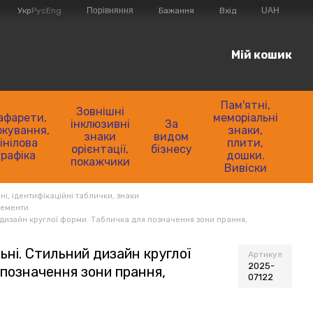
Порівняння
Укр
Рус
Eng
Бажання
Вхід
UAH
Мій кошик
Пам'ятні,
Зовнішні
афарети,
меморіальні
інклюзивні
За
кування,
знаки,
знаки
видом
інілова
плити,
орієнтації,
бізнесу
графіка
дошки.
покажчики
Вивіски
ні, ідентифікаційні таблички, знаки
лементи
 дизайн круглої форми. Табличка для позначення зони прання,
льні. Стильний дизайн круглої
Артикул
2025-
 позначення зони прання,
07122