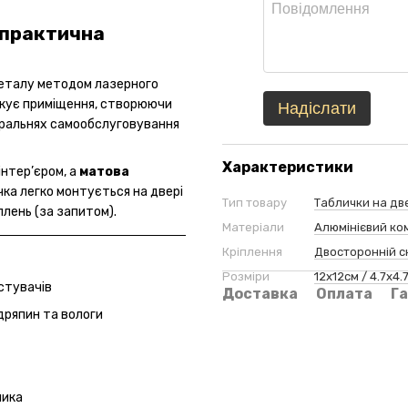
а практична
металу методом лазерного
фікує приміщення, створюючи
Надіслати
 пральнях самообслуговування
Характеристики
інтер’єром, а
матова
чка легко монтується на двері
Тип товару
Таблички на дв
плень (за запитом).
Матеріали
Алюмінієвий ко
Кріплення
Двосторонній с
Розміри
12х12см / 4.7x4.7
стувачів
Доставка
Оплата
Га
дряпин та вологи
ника