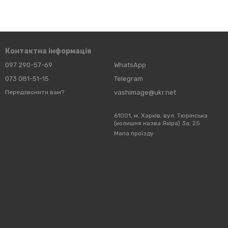
Контактна інформація
097 290-57-69
WhatsApp
073 081-51-15
Telegram
vashimage@ukr.net
Передзвонити вам?
61001, м. Харків, вул. Тюрінська
(колишня назва Якіра) 3а, 25
Мапа проїзду