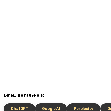
Більш детально в:
ChatGPT
Google AI
Perplexity
G