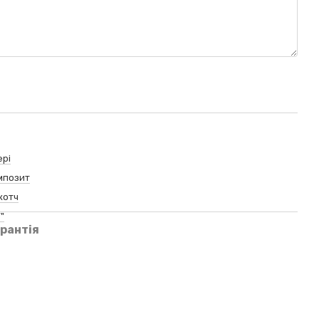
ері
мпозит
котч
"
рантія