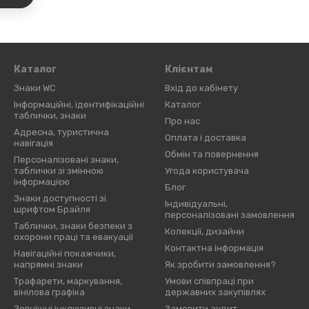
Каталог
Клієнтам
Знаки WC
Вхід до кабінету
Інформаційні, ідентифікаційні
Каталог
таблички, знаки
Про нас
Адресна, туристична
Оплата і доставка
навігація
Обмін та повернення
Персоналізовані знаки,
таблички зі змінною
Угода користувача
інформацією
Блог
Знаки доступності зі
Індивідуальні,
шрифтом Брайля
персоналізовані замовлення
Таблички, знаки безпеки з
Колекції, дизайни
охорони праці та евакуації
Контактна інформація
Навігаційні покажчики,
напрямні знаки
Як зробити замовлення?
Трафарети, маркування,
Умови співпраці при
вінілова графіка
державних закупівлях
Зовнішні інклюзивні знаки
Замовити аудит