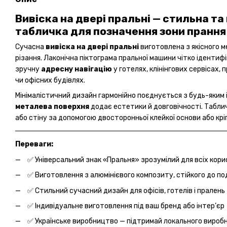
Вивіска на двері пральні — стильна т
табличка для позначення зони прання
Сучасна
вивіска на двері пральні
виготовлена з якісного 
різання. Лаконічна піктограма пральної машини чітко іденти
зручну
адресну навігацію
у готелях, клінінгових сервісах,
чи офісних будівлях.
Мінімалістичний дизайн гармонійно поєднується з будь-яким 
металева поверхня
додає естетики й довговічності. Табли
або стіну за допомогою двосторонньої клейкої основи або крі
Переваги:
✅ Універсальний знак «Пральня» зрозумілий для всіх кори
✅ Виготовлення з алюмінієвого композиту, стійкого до по
✅ Стильний сучасний дизайн для офісів, готелів і пралень
✅ Індивідуальне виготовлення під ваш бренд або інтер’єр
✅ Українське виробництво — підтримай локального вироб