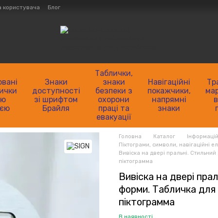
а користувача
Блог
нтактна інформація
Як зробити замовлення?
р'єрності
ng)
Таблички,
овані
Знаки
знаки
Навігаційні
Тр
лички
доступності
безпеки з
покажчики,
мар
ою
зі шрифтом
охорони
напрямні
в
ією
Брайля
праці та
знаки
евакуації
Головна
Каталог
Інформацій
Піктограми, символи, навігаційні е
Вивіска на двері пральні. Стильний
піктограмма
Вивіска на двері пра
форми. Табличка для
піктограмма
В наявності