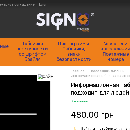
ельское соглашение
Блог
айны
Контактная информация
Как сделать заказ?
езбарьерности и инклюзивной навигации
nding) под ключ
Таблички
Пиктограммы.
Указатели
нные
доступности
Таблички,
направления
,
со шрифтом
знаки
Поэтажные
Брайля
безопастности
номера
Главная
Коллекции, дизайны
Информационная табличка на двери
Информационная табл
подходит для людей
В наличии
480.00 грн
Войти
для отображения нак
%