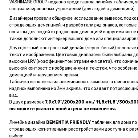
VASHIMAGE GROUP недавно представила линейку табличек, у
специализированных учреждений (для людей с деменцией).
Дизайнеры провели обширное исследование вывесок, подхо
страдающих деменцией, и разработали ряд знаков, которые 
понятны для людей страдающих деменцией и другими когне
также дополняют интерьер вашего дома или специализиров
Двухцветный, контрастный дизайн (чёрно-белый) позволяет
текст и изображение. Цветовые диапазоны были выбраны дл
высоким LRV (коэффициентом отражения света), что означа
высокий контраст с изображениями и текстом, что особенно
деменцией и нарушением зрения.
Табличка выполнена из алюминиевого композита с многосло
надпись выполнена из 3мм акрила, что создает потрясающ
вид.
В двух размерах
7,9x7,9"/200x200 мм./ 11,8х11,8"/300x3
вы можете указать свой и цена не изменится.
Линейка дизайна
DEMENTIA FRIENDLY
табличек для дома по
страдающих когнетивными расстройствами доступна с раз
выбор: