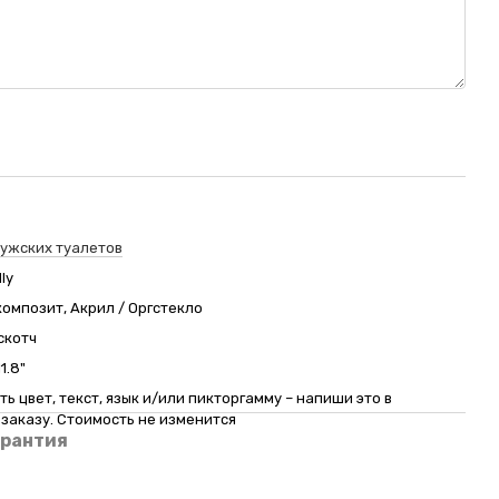
мужских туалетов
ly
омпозит, Акрил / Оргстекло
скотч
1.8"
ь цвет, текст, язык и/или пикторгамму – напиши это в
заказу. Стоимость не изменится
арантия