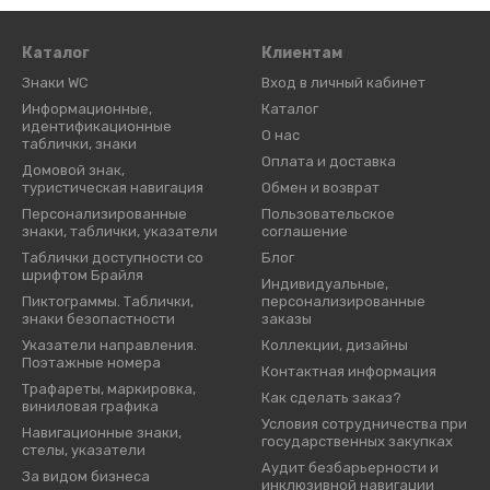
Каталог
Клиентам
Знаки WC
Вход в личный кабинет
Информационные,
Каталог
идентификационные
О нас
таблички, знаки
Оплата и доставка
Домовой знак,
туристическая навигация
Обмен и возврат
Персонализированные
Пользовательское
знаки, таблички, указатели
соглашение
Таблички доступности со
Блог
шрифтом Брайля
Индивидуальные,
Пиктограммы. Таблички,
персонализированные
знаки безопастности
заказы
Указатели направления.
Коллекции, дизайны
Поэтажные номера
Контактная информация
Трафареты, маркировка,
Как сделать заказ?
виниловая графика
Условия сотрудничества при
Навигационные знаки,
государственных закупках
стелы, указатели
Аудит безбарьерности и
За видом бизнеса
инклюзивной навигации