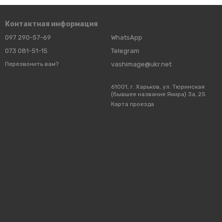
Контактная информация
097 290-57-69
WhatsApp
073 081-51-15
Telegram
vashimage@ukr.net
Перезвонить вам?
61001, г. Харьков, ул. Тюринская
(бывшее название Якира) 3а, 25
Карта проезда