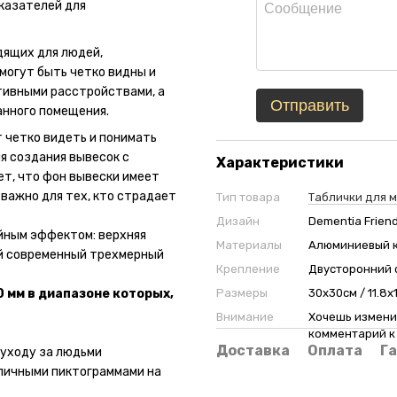
казателей для
дящих для людей,
могут быть четко видны и
тивными расстройствами, а
Отправить
анного помещения.
 четко видеть и понимать
я создания вывесок с
Характеристики
ет, что фон вывески имеет
 важно для тех, кто страдает
Тип товара
Таблички для 
Дизайн
Dementia Friend
йным эффектом: верхняя
Материалы
Алюминиевый к
ий современный трехмерный
Крепление
Двусторонний 
Размеры
30х30см / 11.8х1
00 мм в диапазоне которых,
Внимание
Хочешь изменит
комментарий к 
Доставка
Оплата
Г
 уходу за людьми
личными пиктограммами на