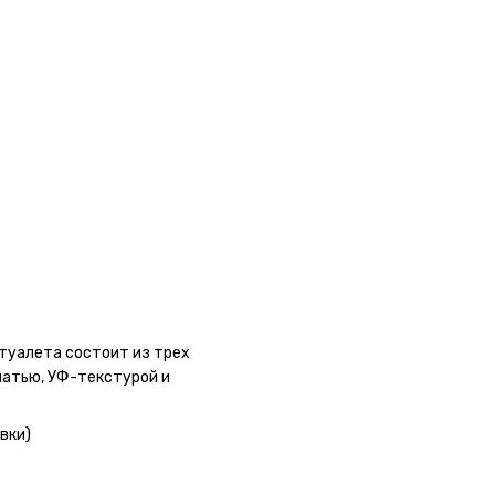
туалета состоит из трех
чатью, УФ-текстурой и
вки)