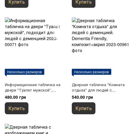
Купить
Купить
деменцией
Несколько размеров
Несколько размеров
Информационная табличка на
Дверная табличка "Комната
двери "Туалет мужской",
отдыха" для людей с
подходит для людей с
деменцией. Dementia Friendly,
480.00 грн
540.00 грн
деменцией
композит+акрил
Купить
Купить