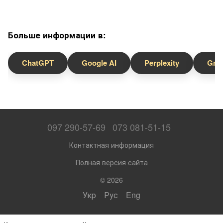
Больше информации в:
ChatGPT
Google AI
Perplexity
Gro
097 290-57-69
073 081-51-15
Контактная информация
Полная версия сайта
© 2026
Укр
Рус
Eng