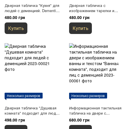
Дверная табличка "Кухня" для
Дверная табличка с
людей с деменцией. Dementia
изображением тарелки и
Friendly, композит+акрил
приборов и текстом
480.00 грн
480.00 грн
"Столовая/Кухня" для людей с
деменцией. Dementia Friendly,
Купить
Купить
композит+акрил
Несколько размеров
Несколько размеров
Дверная табличка "Душевая
Информационная тактильная
комната" подходит для людей
табличка на двери с
с деменцией
изображением ванны и
498.00 грн
680.00 грн
текстом "Ванная комната",
подходит для лиц с