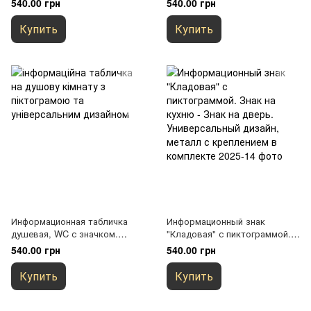
540.00 грн
540.00 грн
на колесном кресле
металлическая с креплением
в комплекте
Купить
Купить
Информационная табличка
Информационный знак
душевая, WC с значком.
"Кладовая" с пиктограммой.
Универсальный дизайн,
Знак на кухню - Знак на
540.00 грн
540.00 грн
металлическая
дверь. Универсальный
дизайн, металл с креплением
Купить
Купить
в комплекте