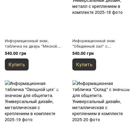
Информационный знак,
Информационный знак
табличка на дверь "Мясной
"Обеденный зал" с
цех" с пиктограммой. Знак на
пиктограммой. Знак на кухню
540.00 грн
540.00 грн
кухню - Знак на дверь.
- Знак на дверь.
Универсальный дизайн,
Универсальный дизайн,
Купить
Купить
металл с креплением в
металл с креплением в
комплекте
комплекте