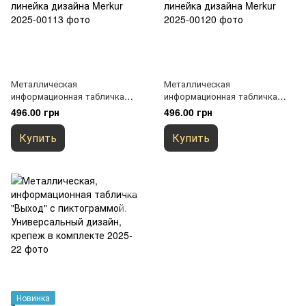
Металлическая
Металлическая
информационная табличка
информационная табличка
"Моечная столовой посуды" с
"Моечная кухонной посуды" с
496.00 грн
496.00 грн
значком. Универсальный
значком. Универсальный
дизайн, скругленные углы,
дизайн, скругленные углы,
Купить
Купить
линейка дизайна Merkur
линейка дизайна Merkur
Новинка