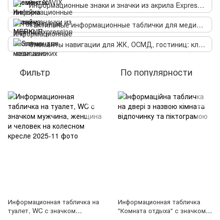
Информационные знаки и значки из акрила Expression
Тактильные информационные таблички для медицинских учреждений со шрифтом Брайля
Элементы навигации для ЖК, ОСМД, гостиниц: классический дизайн Numi
Фильтр
По популярности
Информационная табличка на
Информационная табличка
туалет, WC с значком
"Комната отдыха" с значком.
мужчина, женщина и человек
Универсальный дизайн,