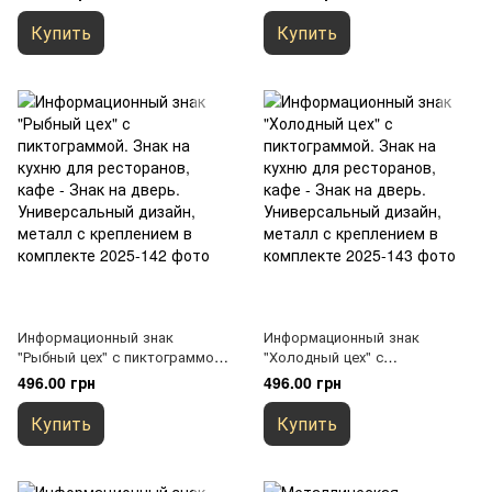
дизайн, металлическая с
ресторанов, кафе - Знак на
креплением в комплекте
дверь. Универсальный
Купить
Купить
дизайн, металл с креплением
в комплекте
Информационный знак
Информационный знак
"Рыбный цех" с пиктограммой.
"Холодный цех" с
Знак на кухню для
пиктограммой. Знак на кухню
496.00 грн
496.00 грн
ресторанов, кафе - Знак на
для ресторанов, кафе - Знак
дверь. Универсальный
на дверь. Универсальный
Купить
Купить
дизайн, металл с креплением
дизайн, металл с креплением
в комплекте
в комплекте