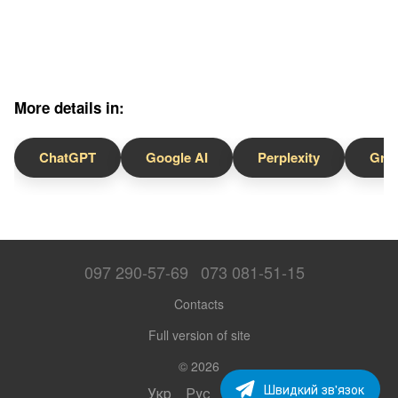
More details in:
ChatGPT
Google AI
Perplexity
Gro
097 290-57-69
073 081-51-15
Contacts
Full version of site
© 2026
Швидкий зв'язок
Укр
Рус
Eng